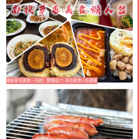
南投草屯美食一日遊〉整理出27+草屯美食小吃推薦