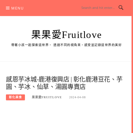
Skip
MENU
to
content
果果愛Fruitlove
帶著小孩一起探索這世界， 透過不同的視角來，感受並記錄這世界的美好
感恩芋冰城-鹿港復興店 | 彰化鹿港豆花、芋
圓、芋冰、仙草、湯圓專賣店
彰化美食
果果愛FRUITLOVE
2024-04-08