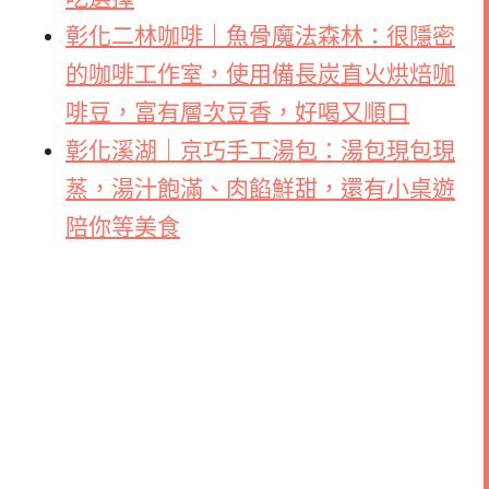
彰化二林咖啡｜魚骨魔法森林：很隱密
的咖啡工作室，使用備長炭直火烘焙咖
啡豆，富有層次豆香，好喝又順口
彰化溪湖｜京巧手工湯包：湯包現包現
蒸，湯汁飽滿、肉餡鮮甜，還有小桌遊
陪你等美食