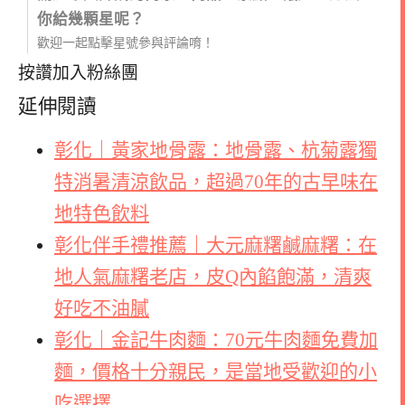
你給幾顆星呢？
歡迎一起點擊星號參與評論唷！
按讚加入粉絲團
延伸閱讀
彰化｜黃家地骨露：地骨露、杭菊露獨
特消暑清涼飲品，超過70年的古早味在
地特色飲料
彰化伴手禮推薦｜大元麻糬鹹麻糬：在
地人氣麻糬老店，皮Q內餡飽滿，清爽
好吃不油膩
彰化｜金記牛肉麵：70元牛肉麵免費加
麵，價格十分親民，是當地受歡迎的小
吃選擇