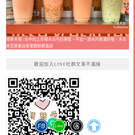
南屏木場 | 台中向上市場木瓜牛奶專賣，不加一滴水的香濃好喝，木瓜
來至屏東自家果園新鮮直送
歡迎加入LINE社群文章不漏接