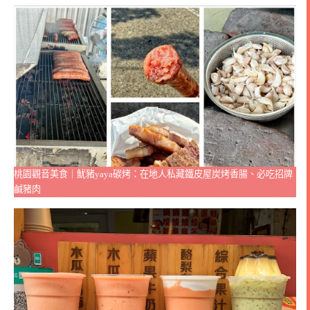
桃園觀音美食｜魷豬yaya碳烤：在地人私藏鐵皮屋炭烤香腸、必吃招牌
鹹豬肉