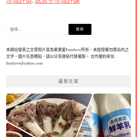
冰城評價
,
感恩芋冰城評論
搜
尋
關
鍵
本網站發表之文章照片皆為果果愛Fruitlove所有，未經授權勿將站內之
字:
文字、圖片任意轉貼，請以分享連結代替複製。 合作邀約來信 :
fruitlove@yahoo.com
最新文章