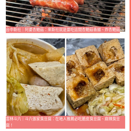
台中新社｜阿婆杏鮑菇：來新社就是要吃這間杏鮑菇香腸、炸杏鮑菇
雲林斗六｜斗六張家臭豆腐：在地人推薦必吃脆皮臭豆腐、麻辣臭豆
腐！