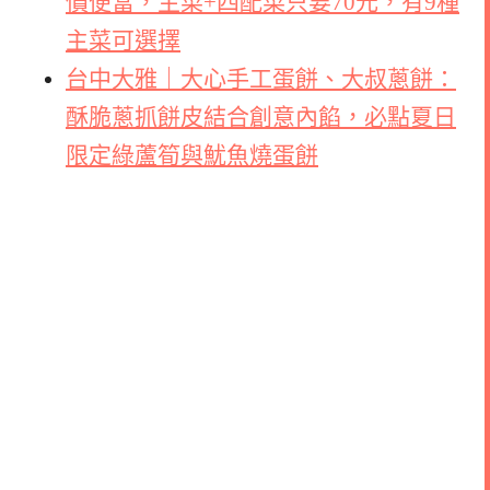
價便當，主菜+四配菜只要70元，有9種
主菜可選擇
台中大雅｜大心手工蛋餅、大叔蔥餅：
酥脆蔥抓餅皮結合創意內餡，必點夏日
限定綠蘆筍與魷魚燒蛋餅