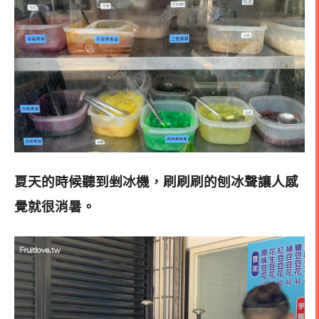
夏天的時候聽到剉冰機，刷刷刷的刨冰聲讓人感
覺就很消暑
。