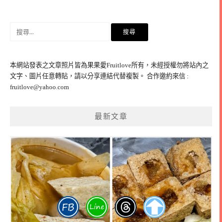
搜
尋
關
鍵
本網站發表之文章照片皆為果果愛Fruitlove所有，未經授權勿將站內之
字:
文字、圖片任意轉貼，請以分享連結代替複製。 合作邀約來信 :
fruitlove@yahoo.com
最新文章