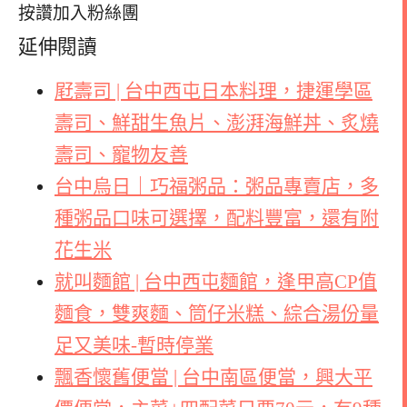
按讚加入粉絲團
延伸閱讀
屘壽司 | 台中西屯日本料理，捷運學區
壽司、鮮甜生魚片、澎湃海鮮丼、炙燒
壽司、寵物友善
台中烏日｜巧福粥品：粥品專賣店，多
種粥品口味可選擇，配料豐富，還有附
花生米
就叫麵館 | 台中西屯麵館，逢甲高CP值
麵食，雙爽麵、筒仔米糕、綜合湯份量
足又美味-暫時停業
飄香懷舊便當 | 台中南區便當，興大平