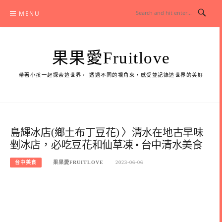
Skip
MENU
to
content
果果愛Fruitlove
帶著小孩一起探索這世界， 透過不同的視角來，感受並記錄這世界的美好
島輝冰店(鄉土布丁豆花) 〉清水在地古早味
剉冰店，必吃豆花和仙草凍 • 台中清水美食
台中美食
果果愛FRUITLOVE
2023-06-06