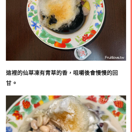
這裡的仙草凍有青草的香，咀嚼後會慢慢的回
。
甘