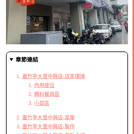
章節連結
墨竹亭大里中興店-店家環境
內用座位
醬料餐具區
小菜區
墨竹亭大里中興店-菜單
墨竹亭大里中興店-製作