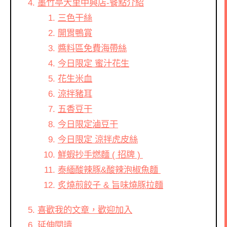
墨竹亭大里中興店-餐點介紹
三色干絲
開胃鴨賞
醬料區免費海帶絲
今日限定 蜜汁花生
花生米血
涼拌豬耳
五香豆干
今日限定滷豆干
今日限定 涼拌虎皮絲
鮮蝦抄手燃麵 ( 招牌 )
泰緬酸辣豚&酸辣泡椒魚麵
炙燒煎餃子 & 旨味燒豚拉麵
喜歡我的文章，歡迎加入
延伸閱讀