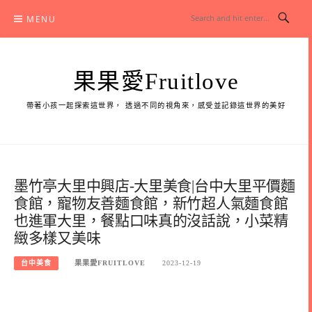
Skip
MENU
to
content
果果愛Fruitlove
帶著小孩一起探索這世界， 透過不同的視角來，感受並記錄這世界的美好
墨竹亭大里中興店-大里美食|台中大里平價麵
食館，寵物友善麵食館，新竹超人氣麵食館
也進軍大里，餐點口味真的沒話說，小菜精
緻多樣又美味
台中美食
果果愛FRUITLOVE
2023-12-19