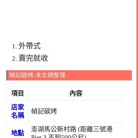
外帶式
賣完就收
幀記碳烤-本文總整理
項目
內容
店家
幀記碳烤
名稱
澎湖馬公新村路 (距離三號港
地點
Pier 3 不到500公尺)