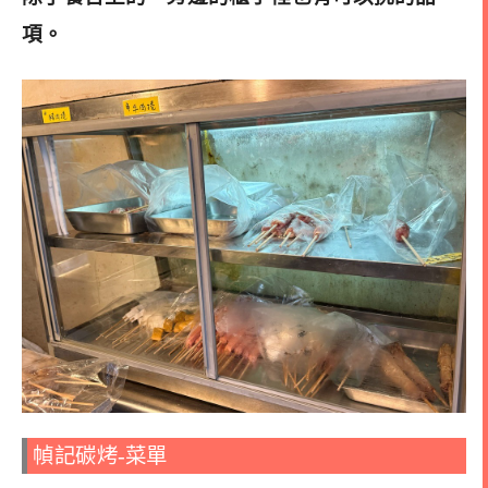
項。
幀記碳烤-菜單