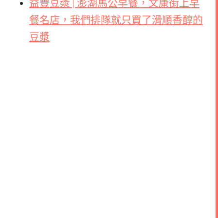
益豐豆漿 | 澎湖馬公早餐，文康街上早
餐名店，我們排隊就只買了滑順香醇的
豆漿