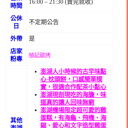
16:00 – 21:30 (賣完就收)
時間
公休
不定期公告
日
外帶
是
店家
幀記碳烤
粉專
澎湖人小時候的古早味點
心-枕頭餅，口感簡單樸
實，很適合作配茶小點心
澎湖現剖現吃的海膽，味
道真的讓人回味無窮
澎湖機場限定超可愛的雞
蛋糕，有海龜、飛機、海
其他
錨、愛心和文字造型雞蛋
澎湖