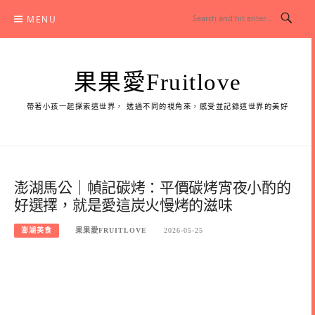
Skip
MENU
to
content
果果愛Fruitlove
帶著小孩一起探索這世界， 透過不同的視角來，感受並記錄這世界的美好
澎湖馬公｜幀記碳烤：平價碳烤宵夜小酌的
好選擇，就是愛這炭火慢烤的滋味
澎湖美食
果果愛FRUITLOVE
2026-05-25