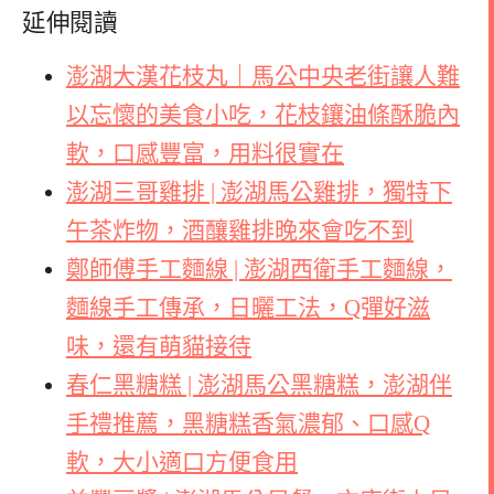
延伸閱讀
澎湖大漢花枝丸｜馬公中央老街讓人難
以忘懷的美食小吃，花枝鑲油條酥脆內
軟，口感豐富，用料很實在
澎湖三哥雞排 | 澎湖馬公雞排，獨特下
午茶炸物，酒釀雞排晚來會吃不到
鄭師傅手工麵線 | 澎湖西衛手工麵線，
麵線手工傳承，日曬工法，Q彈好滋
味，還有萌貓接待
春仁黑糖糕 | 澎湖馬公黑糖糕，澎湖伴
手禮推薦，黑糖糕香氣濃郁、口感Q
軟，大小適口方便食用