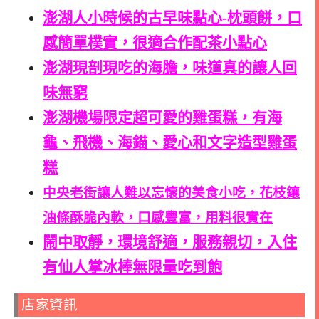
澎湖人小時候的古早味點心-枕頭餅，口
感簡單樸實，很適合作配茶小點心
澎湖現剖現吃的海膽，味道真的讓人回
味無窮
澎湖機場限定超可愛的雞蛋糕，有海
龜、飛機、海錨、愛心和文字造型雞蛋
糕
中央老街讓人難以忘懷的美食小吃，花枝鑲
油條酥脆內軟，口感豐富，用料很實在
鬧中取靜，環境舒適，服務親切，入住
有仙人掌冰棒無限量吃到飽
店家資訊