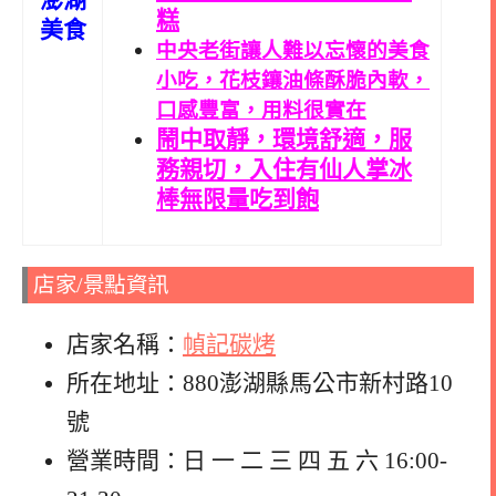
糕
美食
中央老街讓人難以忘懷的美食
小吃，花枝鑲油條酥脆內軟，
口感豐富，用料很實在
鬧中取靜，環境舒適，服
務親切，入住有仙人掌冰
棒無限量吃到飽
店家/景點資訊
店家名稱：
幀記碳烤
所在地址：880澎湖縣馬公市新村路10
號
營業時間：日 一 二 三 四 五 六 16:00-