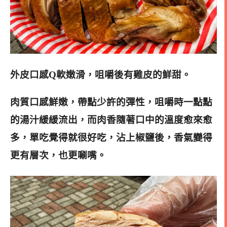
外皮口感Q軟嫩滑，咀嚼後有雞皮的鮮甜。
肉質口感鮮嫩，帶點少許的彈性，咀嚼時一點點
的湯汁緩緩流出，而肉香隨著口中的溫度愈來愈
多，單吃覺得就很好吃，沾上椒鹽後，香氣變得
更有層次，也更唰嘴。