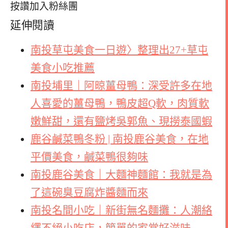
按讚加入粉絲團
延伸閱讀
南投草屯美食一日遊〉整理出27+草屯
美食小吃推薦
南投埔里｜阿晾薑母鴨：深受許多在地
人喜愛的薑母鴨，鴨皮超Q軟，肉質軟
嫩鮮甜，還有鹽烤吳郭魚、現撈泰國蝦
鹿谷鹹菜鴨冬粉 | 南投鹿谷美食，在地
平價美食，鹹菜鴨很夠味
南投鹿谷美食｜大麵神麵館：我就是為
了這碗臭豆腐炸醬麵而來
南投名間小吃｜新街無名麵攤：人潮絡
繹不絕小吃店，簡單的家常好滋味