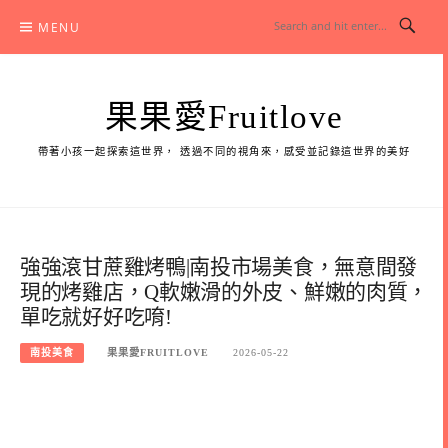
Skip
MENU
to
content
果果愛Fruitlove
帶著小孩一起探索這世界， 透過不同的視角來，感受並記錄這世界的美好
強強滾甘蔗雞烤鴨|南投市場美食，無意間發
現的烤雞店，Q軟嫩滑的外皮、鮮嫩的肉質，
單吃就好好吃唷!
南投美食
果果愛FRUITLOVE
2026-05-22