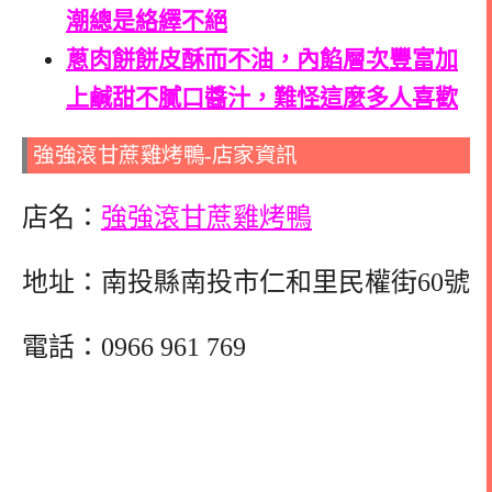
潮總是絡繹不絕
蔥肉餅餅皮酥而不油，內餡層次豐富加
上鹹甜不膩口醬汁，難怪這麼多人喜歡
強強滾甘蔗雞烤鴨-店家資訊
店名：
強強滾甘蔗雞烤鴨
地址：南投縣南投市仁和里民權街60號
電話：
0966 961 769