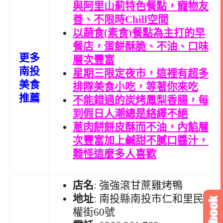
與阿里山薊特色餐點，寵物友
善、不限時Chill空間
以蔬食(素食)餐點為主打的早
餐店，蛋餅酥脆、不油、口味
更多
層次豐富
南投
星期三限定夜市，這裡有超多
美食
排隊美食小吃，等著你來吃
推薦
不能錯過的炭烤鳳梨香腸，每
到假日人潮總是絡繹不絕
蔥肉餅餅皮酥而不油，內餡層
次豐富加上鹹甜不膩口醬汁，
難怪這麼多人喜歡
店名
: 強強滾甘蔗雞烤鴨
地址
: 南投縣南投市仁和里民
權街60號