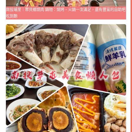
南投埔里｜聚貝鄉燒肉 鍋物：燒烤、火鍋一次滿足，還有豐富的自助吧
吃到飽