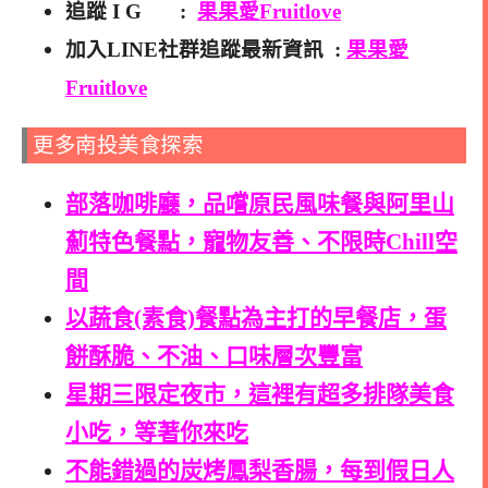
追蹤 I G :
果果愛Fruitlove
加入LINE社群追蹤最新資訊 :
果果愛
Fruitlove
更多南投美食探索
部落咖啡廳，品嚐原民風味餐與阿里山
薊特色餐點，寵物友善、不限時Chill空
間
以蔬食(素食)餐點為主打的早餐店，蛋
餅酥脆、不油、口味層次豐富
星期三限定夜市，這裡有超多排隊美食
小吃，等著你來吃
不能錯過的炭烤鳳梨香腸，每到假日人