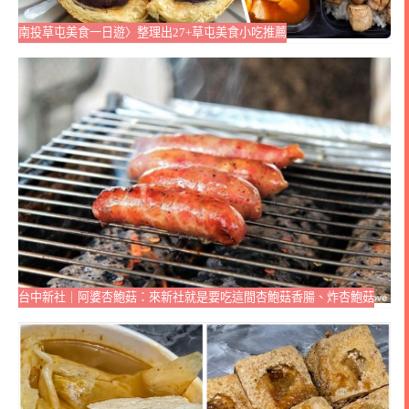
南投草屯美食一日遊〉整理出27+草屯美食小吃推薦
台中新社｜阿婆杏鮑菇：來新社就是要吃這間杏鮑菇香腸、炸杏鮑菇