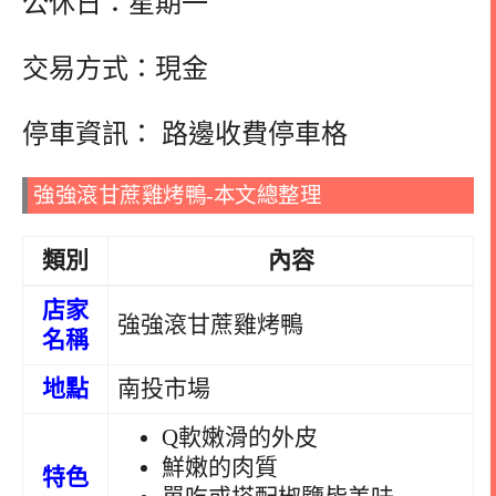
公休日：星期一
交易方式：現金
停車資訊： 路邊收費停車格
強強滾甘蔗雞烤鴨-本文總整理
類別
內容
店家
強強滾甘蔗雞烤鴨
名稱
地點
南投市場
Q軟嫩滑的外皮
鮮嫩的肉質
特色