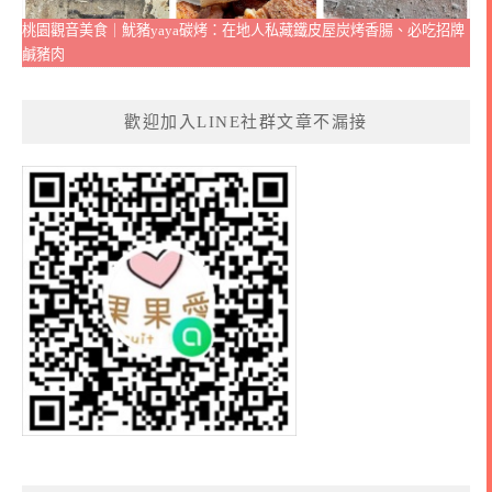
桃園觀音美食｜魷豬yaya碳烤：在地人私藏鐵皮屋炭烤香腸、必吃招牌
鹹豬肉
歡迎加入LINE社群文章不漏接