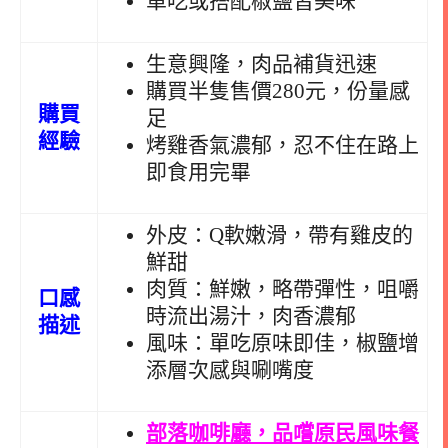
單吃或搭配椒鹽皆美味
生意興隆，肉品補貨迅速
購買半隻售價280元，份量感
購買
足
經驗
烤雞香氣濃郁，忍不住在路上
即食用完畢
外皮：Q軟嫩滑，帶有雞皮的
鮮甜
肉質：鮮嫩，略帶彈性，咀嚼
口感
時流出湯汁，肉香濃郁
描述
風味：單吃原味即佳，椒鹽增
添層次感與唰嘴度
部落咖啡廳，品嚐原民風味餐