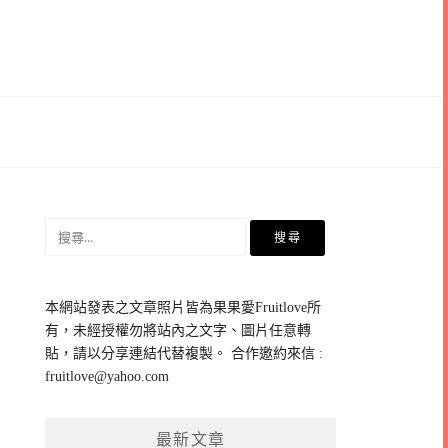
搜
尋
關
鍵
本網站發表之文章照片皆為果果愛Fruitlove所
字:
有，未經授權勿將站內之文字、圖片任意轉
貼，請以分享連結代替複製。 合作邀約來信 :
fruitlove@yahoo.com
最新文章