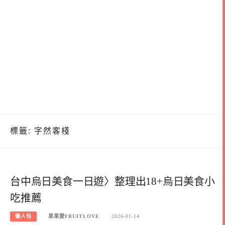
標籤:
字然客棧
台中烏日美食一日遊〉整理出18+烏日美食小
吃推薦
懶人包
果果愛FRUITLOVE
2026-01-14