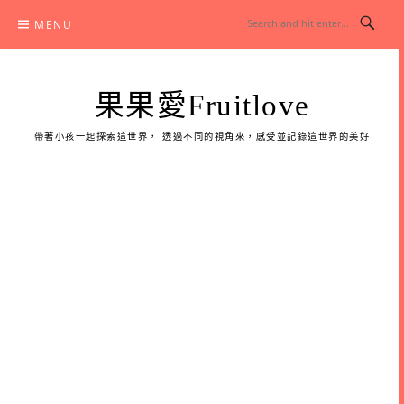
Skip
MENU
to
content
果果愛Fruitlove
帶著小孩一起探索這世界， 透過不同的視角來，感受並記錄這世界的美好