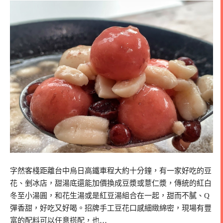
字然客棧距離台中烏日高鐵車程大約十分鐘，有一家好吃的豆
花、剉冰店，甜湯底還能加價換成豆漿或薏仁漿，傳統的紅白
冬至小湯圓，和花生湯或是紅豆湯組合在一起，甜而不膩、Q
彈香甜，好吃又好喝。招牌手工豆花口感細緻綿密，現場有豐
富的配料可以任意搭配，也…