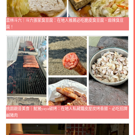
雲林斗六｜斗六張家臭豆腐：在地人推薦必吃脆皮臭豆腐、麻辣臭豆
腐！
桃園觀音美食｜魷豬yaya碳烤：在地人私藏鐵皮屋炭烤香腸、必吃招牌
鹹豬肉