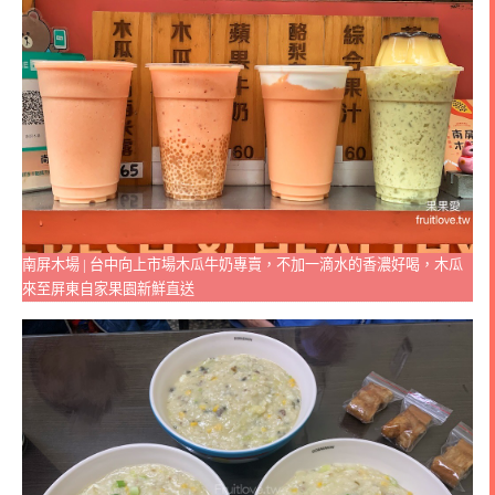
南屏木場 | 台中向上市場木瓜牛奶專賣，不加一滴水的香濃好喝，木瓜
來至屏東自家果園新鮮直送