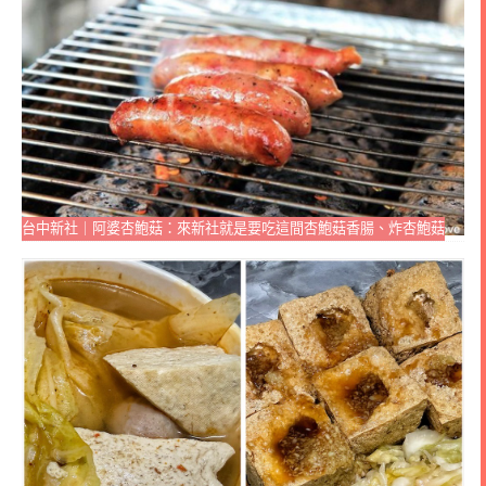
台中新社｜阿婆杏鮑菇：來新社就是要吃這間杏鮑菇香腸、炸杏鮑菇