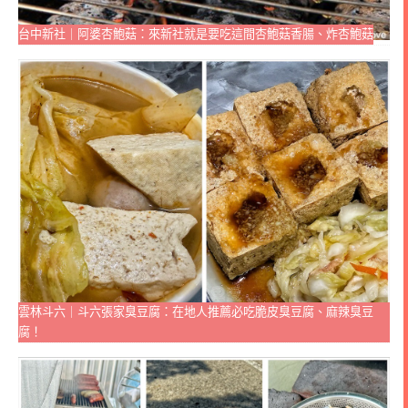
台中新社｜阿婆杏鮑菇：來新社就是要吃這間杏鮑菇香腸、炸杏鮑菇
雲林斗六｜斗六張家臭豆腐：在地人推薦必吃脆皮臭豆腐、麻辣臭豆
腐！