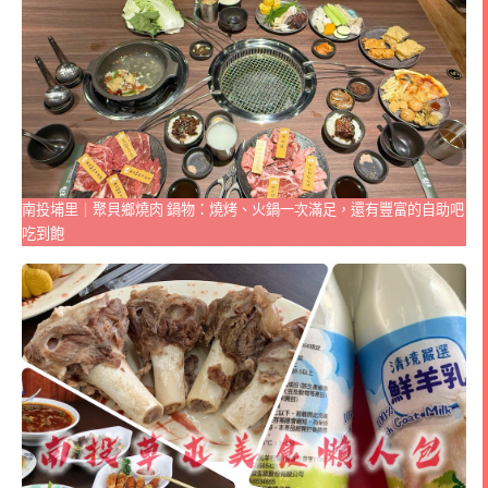
南投埔里｜聚貝鄉燒肉 鍋物：燒烤、火鍋一次滿足，還有豐富的自助吧
吃到飽