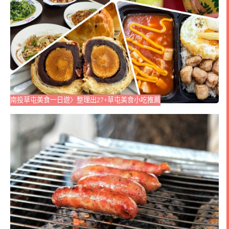
南投草屯美食一日遊〉整理出27+草屯美食小吃推薦