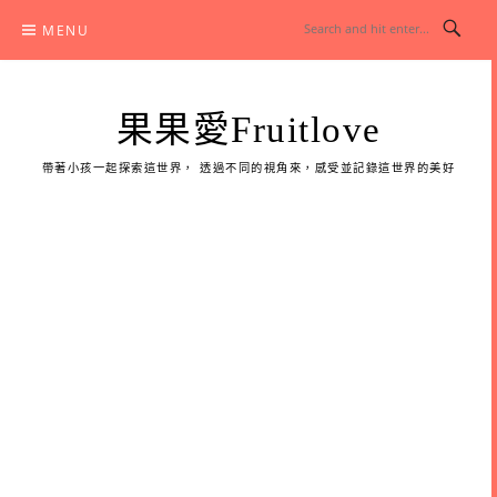
Skip
MENU
to
content
果果愛Fruitlove
帶著小孩一起探索這世界， 透過不同的視角來，感受並記錄這世界的美好