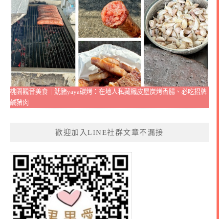
桃園觀音美食｜魷豬yaya碳烤：在地人私藏鐵皮屋炭烤香腸、必吃招牌
鹹豬肉
歡迎加入LINE社群文章不漏接