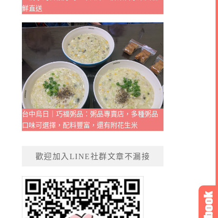
鮮直送
台中烏日｜巧福粥品：粥品專賣店，多種粥品
口味可選擇，配料豐富，還有附花生米
歡迎加入LINE社群文章不漏接