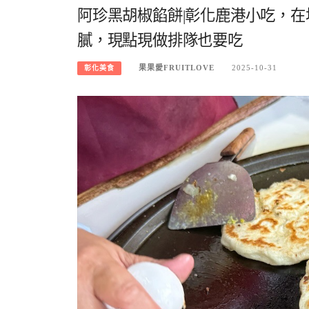
阿珍黑胡椒餡餅|彰化鹿港小吃，
膩，現點現做排隊也要吃
果果愛FRUITLOVE
2025-10-31
彰化美食