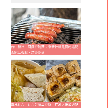
台中新社｜阿婆杏鮑菇：來新社就是要吃這間
杏鮑菇香腸、炸杏鮑菇
雲林斗六｜斗六張家臭豆腐：在地人推薦必吃