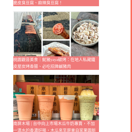
脆皮臭豆腐、麻辣臭豆腐！
桃園觀音美食｜魷豬yaya碳烤：在地人私藏鐵
皮屋炭烤香腸、必吃招牌鹹豬肉
南屏木場 | 台中向上市場木瓜牛奶專賣，不加
一滴水的香濃好喝，木瓜來至屏東自家果園新