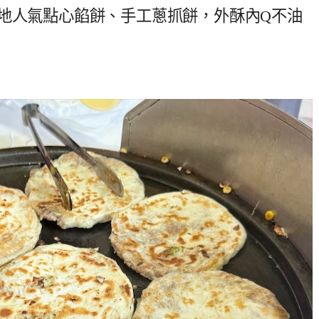
在地人氣點心餡餅、手工蔥抓餅，外酥內Q不油