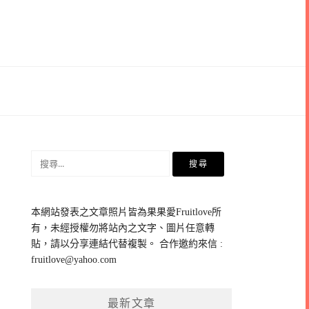
搜
尋
關
鍵
本網站發表之文章照片皆為果果愛Fruitlove所
字:
有，未經授權勿將站內之文字、圖片任意轉
貼，請以分享連結代替複製。 合作邀約來信 :
fruitlove@yahoo.com
最新文章