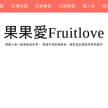
點
台灣住宿
台灣美食
台灣景點
懶人包
宅
果果愛Fruitlove
帶著小孩一起探索這世界， 透過不同的視角來，感受並記錄這世界的美好