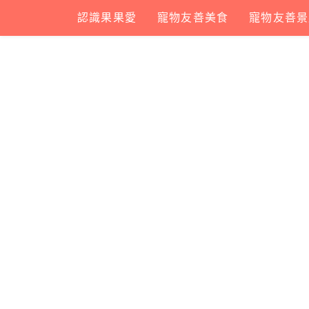
Skip
認識果果愛
寵物友善美食
寵物友善景
to
content