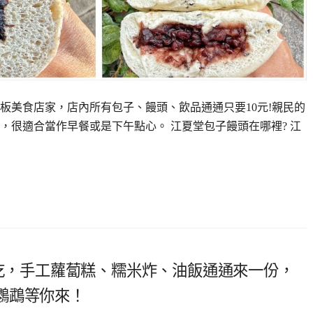
板美食店家，店內所有包子、饅頭、飲品通通只要10元!親民的
，很適合當作早餐或是下午點心。 江夏堂包子饅頭在哪裡? 江
小吃，手工蘿蔔糕、糯米炸、油飯通通來一份，
鸚鵡等你來！