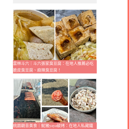
雲林斗六｜斗六張家臭豆腐：在地人推薦必吃
脆皮臭豆腐、麻辣臭豆腐！
桃園觀音美食｜魷豬yaya碳烤：在地人私藏鐵