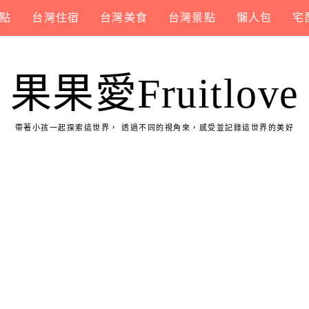
點
台灣住宿
台灣美食
台灣景點
懶人包
宅
果果愛Fruitlove
帶著小孩一起探索這世界， 透過不同的視角來，感受並記錄這世界的美好