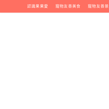
Skip
認識果果愛
寵物友善美食
寵物友善景
to
content