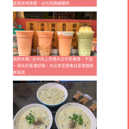
皮屋炭烤香腸、必吃招牌鹹豬肉
南屏木場 | 台中向上市場木瓜牛奶專賣，不加
一滴水的香濃好喝，木瓜來至屏東自家果園新
鮮直送