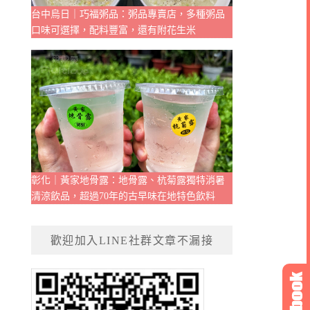
台中烏日｜巧福粥品：粥品專賣店，多種粥品
口味可選擇，配料豐富，還有附花生米
彰化｜黃家地骨露：地骨露、杭菊露獨特消暑
清涼飲品，超過70年的古早味在地特色飲料
歡迎加入LINE社群文章不漏接