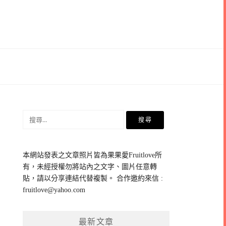
搜
尋
關
鍵
本網站發表之文章照片皆為果果愛Fruitlove所
字:
有，未經授權勿將站內之文字、圖片任意轉
貼，請以分享連結代替複製。 合作邀約來信 :
fruitlove@yahoo.com
最新文章