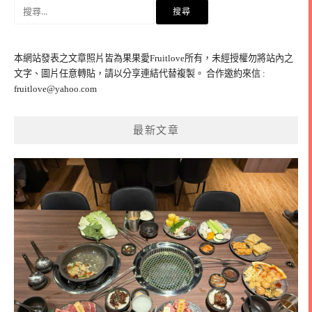
搜
尋
關
鍵
本網站發表之文章照片皆為果果愛Fruitlove所有，未經授權勿將站內之
字:
文字、圖片任意轉貼，請以分享連結代替複製。 合作邀約來信 :
fruitlove@yahoo.com
最新文章