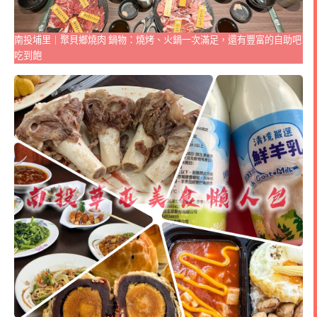
南投埔里｜聚貝鄉燒肉 鍋物：燒烤、火鍋一次滿足，還有豐富的自助吧
吃到飽