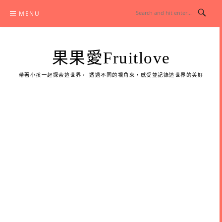
Skip
MENU
to
content
果果愛Fruitlove
帶著小孩一起探索這世界， 透過不同的視角來，感受並記錄這世界的美好