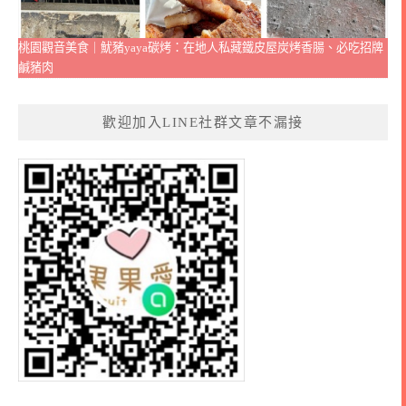
桃園觀音美食｜魷豬yaya碳烤：在地人私藏鐵皮屋炭烤香腸、必吃招牌
鹹豬肉
歡迎加入LINE社群文章不漏接