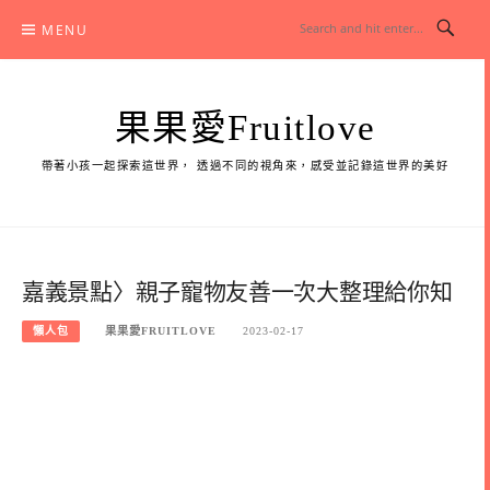
Skip
MENU
to
content
果果愛Fruitlove
帶著小孩一起探索這世界， 透過不同的視角來，感受並記錄這世界的美好
嘉義景點〉親子寵物友善一次大整理給你知
懶人包
果果愛FRUITLOVE
2023-02-17