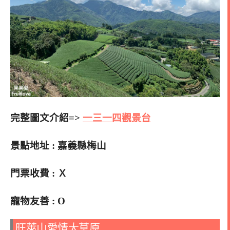
完整圖文介紹=>
一三一四觀景台
景點地址 :
嘉義縣梅山
門票收費 : Ｘ
寵物友善 : O
旺萊山愛情大草原