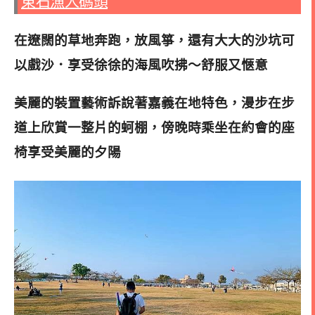
東石漁人碼頭
在遼闊的草地奔跑，放風箏，還有大大的沙坑可
以戲沙．享受徐徐的海風吹拂～舒服又愜意
美麗的裝置藝術訴說著嘉義在地特色，漫步在步
道上欣賞一整片的蚵棚，傍晚時乘坐在約會的座
椅享受美麗的夕陽