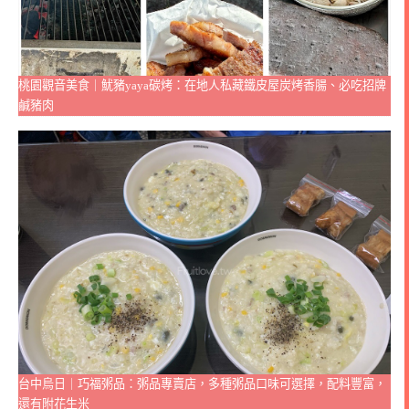
桃園觀音美食｜魷豬yaya碳烤：在地人私藏鐵皮屋炭烤香腸、必吃招牌
鹹豬肉
台中烏日｜巧福粥品：粥品專賣店，多種粥品口味可選擇，配料豐富，
還有附花生米