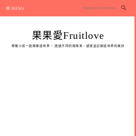
Skip
MENU
to
content
果果愛Fruitlove
帶著小孩一起探索這世界， 透過不同的視角來，感受並記錄這世界的美好