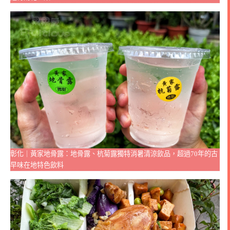
彰化｜黃家地骨露：地骨露、杭菊露獨特消暑清涼飲品，超過70年的古
早味在地特色飲料