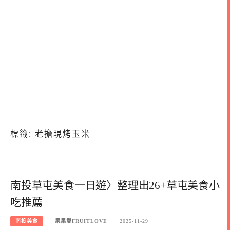
標籤:
老擔現烤玉米
南投草屯美食一日遊〉整理出26+草屯美食小
吃推薦
南投美食
果果愛FRUITLOVE
2025-11-29