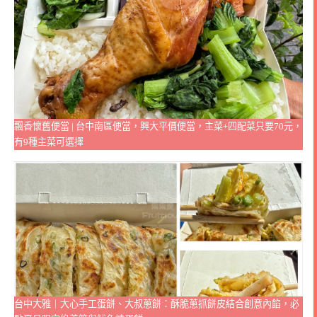
飄香懷舊便當 | 台中南區便當，興大平價便當，主菜+四配菜只要70元，
有9種主菜可選擇
台中大雅｜大心手工蛋餅、大叔蔥餅：酥脆蔥抓餅皮結合創意內餡，必