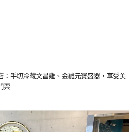
店：手切冷藏文昌雞、金雞元寶盛器，享受美
門票