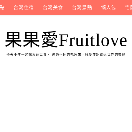
點
台灣住宿
台灣美食
台灣景點
懶人包
宅
果果愛Fruitlove
帶著小孩一起探索這世界， 透過不同的視角來，感受並記錄這世界的美好