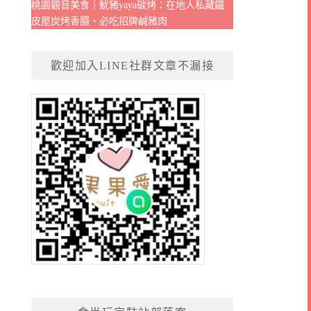
桃園觀音美食｜魷豬yaya碳烤：在地人私藏鐵
皮屋炭烤香腸、必吃招牌鹹豬肉
歡迎加入LINE社群文章不漏接