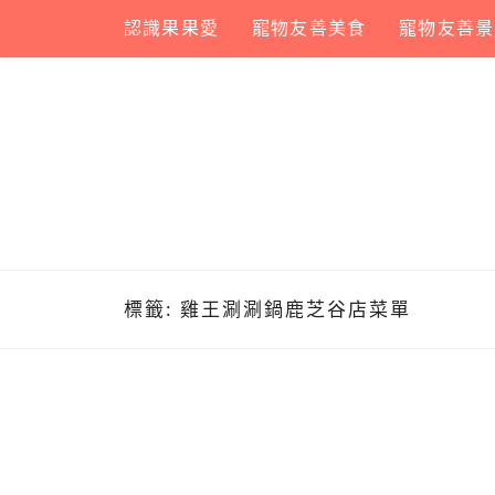
Skip
認識果果愛
寵物友善美食
寵物友善景
to
content
標籤:
雞王涮涮鍋鹿芝谷店菜單