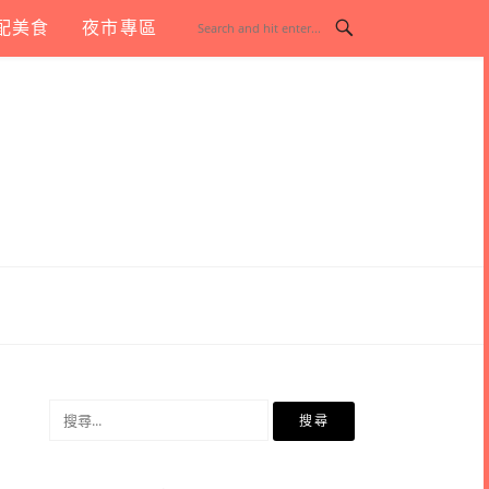
配美食
夜市專區
搜
尋
關
鍵