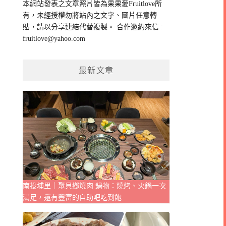
本網站發表之文章照片皆為果果愛Fruitlove所
字:
有，未經授權勿將站內之文字、圖片任意轉
貼，請以分享連結代替複製。 合作邀約來信 :
fruitlove@yahoo.com
最新文章
南投埔里｜聚貝鄉燒肉 鍋物：燒烤、火鍋一次
滿足，還有豐富的自助吧吃到飽