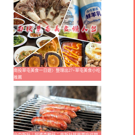
南投草屯美食一日遊〉整理出27+草屯美食小吃
推薦
台中新社｜阿婆杏鮑菇：來新社就是要吃這間