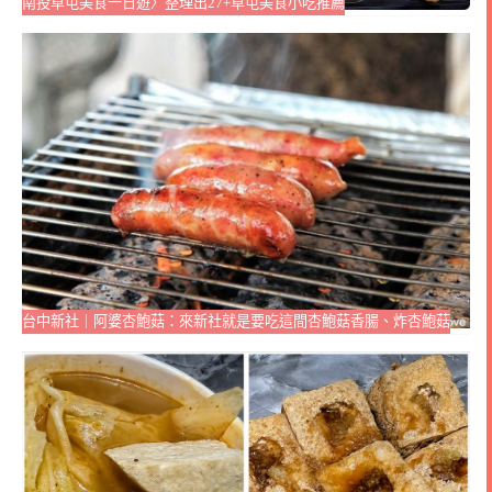
南投草屯美食一日遊〉整理出27+草屯美食小吃推薦
台中新社｜阿婆杏鮑菇：來新社就是要吃這間杏鮑菇香腸、炸杏鮑菇