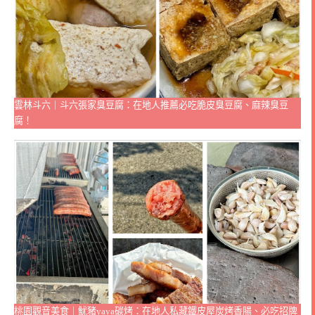
雲林斗六｜斗六張家臭豆腐：在地人推薦必吃脆皮臭豆腐、麻辣臭豆
腐！
桃園觀音美食｜魷豬yaya碳烤：在地人私藏鐵皮屋炭烤香腸、必吃招牌