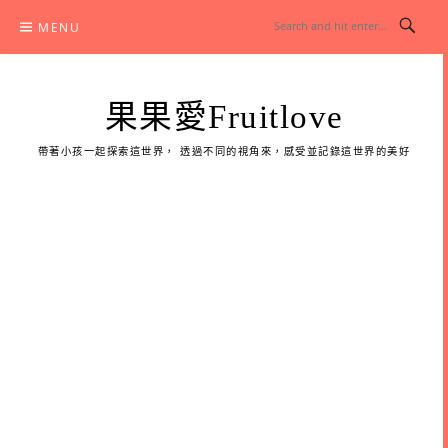
Skip
MENU
to
content
果果愛Fruitlove
帶著小孩一起探索這世界， 透過不同的視角來，感受並記錄這世界的美好