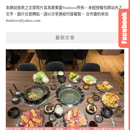
鍵
本網站發表之文章照片皆為果果愛Fruitlove所有，未經授權勿將站內之
字:
文字、圖片任意轉貼，請以分享連結代替複製。 合作邀約來信 :
fruitlove@yahoo.com
最新文章
南投埔里｜聚貝鄉燒肉 鍋物：燒烤、火鍋一次滿足，還有豐富的自助吧