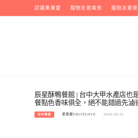
Skip
認識果果愛
寵物友善美食
寵物友善景
to
content
辰星酥鴨餐館 | 台中大甲水產店
餐點色香味俱全，絕不能錯過先滷
果果愛FRUITLOVE
2024-10-25
台中美食