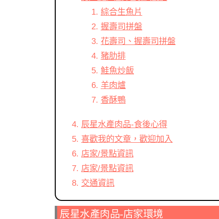
綜合生魚片
握壽司拼盤
花壽司、握壽司拼盤
豬肋排
鮭魚炒飯
羊肉爐
香酥鴨
辰星水產肉品-食後心得
喜歡我的文章，歡迎加入
店家/景點資訊
店家/景點資訊
交通資訊
辰星水產肉品-店家環境