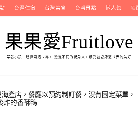
點
台灣住宿
台灣美食
台灣景點
懶人包
宅
果果愛Fruitlove
帶著小孩一起探索這世界， 透過不同的視角來，感受並記錄這世界的美好
也是海產店，餐廳以預約制訂餐，沒有固定菜單，
後炸的香酥鴨