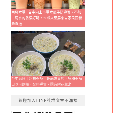
南屏木場 | 台中向上市場木瓜牛奶專賣，不加
一滴水的香濃好喝，木瓜來至屏東自家果園新
鮮直送
台中烏日｜巧福粥品：粥品專賣店，多種粥品
口味可選擇，配料豐富，還有附花生米
歡迎加入LINE社群文章不漏接