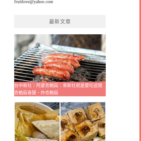
fruitlove@yahoo.com
最新文章
台中新社｜阿婆杏鮑菇：來新社就是要吃這間
杏鮑菇香腸、炸杏鮑菇