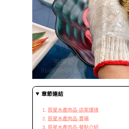
章節連結
辰星水產肉品-店家環境
辰星水產肉品-賣場
辰星水產肉品-餐點介紹