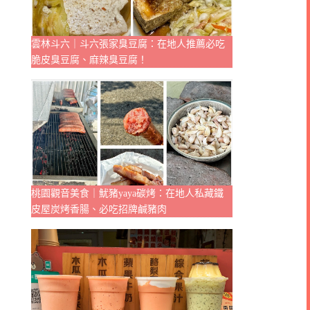
雲林斗六｜斗六張家臭豆腐：在地人推薦必吃
脆皮臭豆腐、麻辣臭豆腐！
桃園觀音美食｜魷豬yaya碳烤：在地人私藏鐵
皮屋炭烤香腸、必吃招牌鹹豬肉