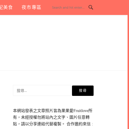
配美食
夜市專區
搜
尋
關
鍵
本網站發表之文章照片皆為果果愛Fruitlove所
字:
有，未經授權勿將站內之文字、圖片任意轉
貼，請以分享連結代替複製。 合作邀約來信 :