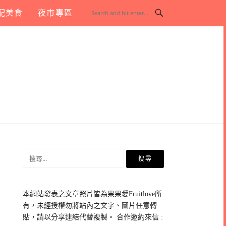
配美食
夜市專區
搜
尋
關
鍵
本網站發表之文章照片皆為果果愛Fruitlove所
字:
有，未經授權勿將站內之文字、圖片任意轉
貼，請以分享連結代替複製。 合作邀約來信 :