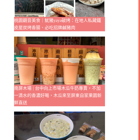
桃園觀音美食｜魷豬yaya碳烤：在地人私藏鐵
皮屋炭烤香腸、必吃招牌鹹豬肉
南屏木場 | 台中向上市場木瓜牛奶專賣，不加
一滴水的香濃好喝，木瓜來至屏東自家果園新
鮮直送