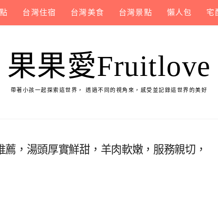
點
台灣住宿
台灣美食
台灣景點
懶人包
宅
果果愛Fruitlove
帶著小孩一起探索這世界， 透過不同的視角來，感受並記錄這世界的美好
推薦，湯頭厚實鮮甜，羊肉軟嫩，服務親切，