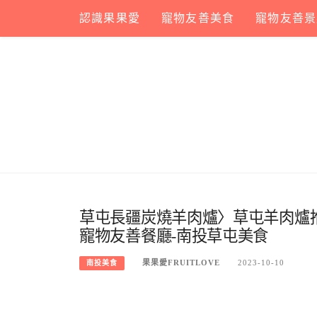
Skip
認識果果愛
寵物友善美食
寵物友善景
to
content
草屯長疆炭燒羊肉爐〉草屯羊肉爐
寵物友善餐廳-南投草屯美食
果果愛FRUITLOVE
2023-10-10
南投美食