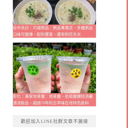
台中烏日｜巧福粥品：粥品專賣店，多種粥品
口味可選擇，配料豐富，還有附花生米
彰化｜黃家地骨露：地骨露、杭菊露獨特消暑
清涼飲品，超過70年的古早味在地特色飲料
歡迎加入LINE社群文章不漏接