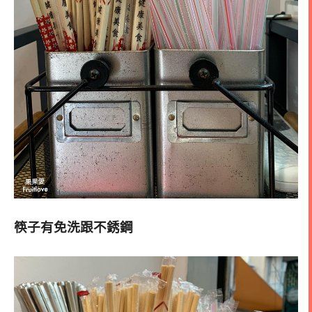
筷子有免洗跟不銹鋼