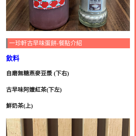
一珍軒古早味蛋餅-餐點介紹
飲料
自磨無糖燕麥豆漿 (下右)
古早味阿嬤紅茶(下左)
鮮奶茶(上)