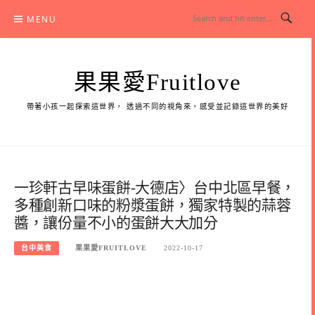
Skip
MENU
to
content
果果愛Fruitlove
帶著小孩一起探索這世界， 透過不同的視角來，感受並記錄這世界的美好
一珍軒古早味蛋餅-大德店〉台中北區早餐，
多種創新口味的粉漿蛋餅，獨家特製的蒜蓉
醬，讓份量不小的蛋餅大大加分
台中美食
果果愛FRUITLOVE
2022-10-17