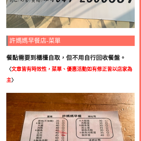
許媽媽早餐店-菜單
餐點需要到櫃檯自取，但不用自行回收餐盤。
〈
文章皆有時效性，菜單、優惠活動如有修正皆以店家為
主
〉