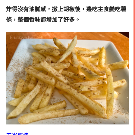
炸得沒有油膩感，撒上胡椒後，邊吃主食變吃薯
條，整個香味都增加了好多。