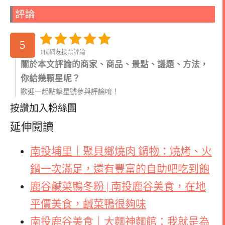
評論
5
1位網友投票評論
關於本文評論的商家、商品、景點、議題、方法，
你給幾顆星呢？
歡迎一起點擊星號參與評論唷！
按讚加入粉絲團
延伸閱讀
南投埔里｜聚貝鄉燒肉 鍋物：燒烤、火
鍋一次滿足，還有豐富的自助吧吃到飽
鹿谷鹹菜鴨冬粉 | 南投鹿谷美食，在地
平價美食，鹹菜鴨很夠味
南投鹿谷美食｜大麵神麵館：我就是為