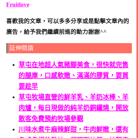
Fruitlove
喜歡我的
文章，可以多多分享或是點擊文章內的
廣告，給予我們繼續前進的動力謝謝^^
延伸閱讀
草屯在地超人氣豬腳美食，很快就完售
的腿庫，口感軟嫩、滿滿的膠質，要買
要趁早
草屯牧場直營的鮮羊乳、羊奶冰棒、羊
肉爐，每日現做的純羊奶銅鑼燒，開放
散客免費預約牧場參觀
川味水煮牛麻辣鮮甜，牛肉鮮嫩，還有