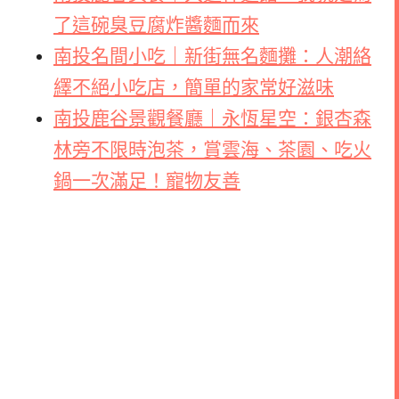
了這碗臭豆腐炸醬麵而來
南投名間小吃｜新街無名麵攤：人潮絡
繹不絕小吃店，簡單的家常好滋味
南投鹿谷景觀餐廳｜永恆星空：銀杏森
林旁不限時泡茶，賞雲海、茶園、吃火
鍋一次滿足！寵物友善