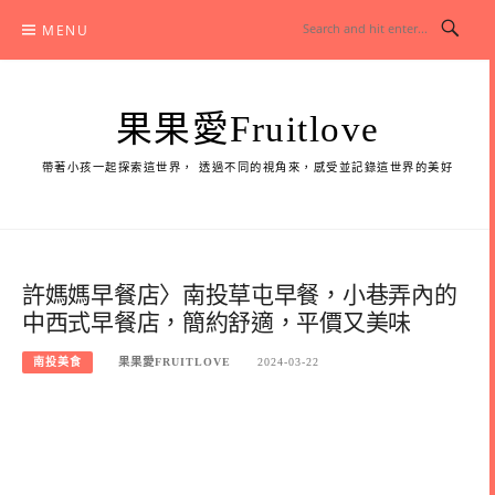
Skip
MENU
to
content
果果愛Fruitlove
帶著小孩一起探索這世界， 透過不同的視角來，感受並記錄這世界的美好
許媽媽早餐店〉南投草屯早餐，小巷弄內的
中西式早餐店，簡約舒適，平價又美味
南投美食
果果愛FRUITLOVE
2024-03-22