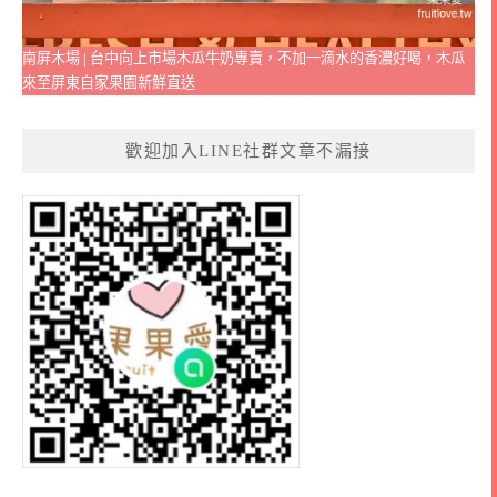
南屏木場 | 台中向上市場木瓜牛奶專賣，不加一滴水的香濃好喝，木瓜
來至屏東自家果園新鮮直送
歡迎加入LINE社群文章不漏接