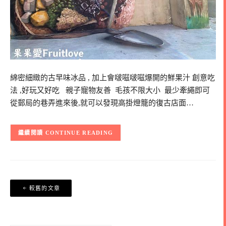
綿密細緻的古早味冰品 , 加上會啵嗞啵嗞爆開的鮮果汁 創意吃
法 ,好玩又好吃 親子寵物友善 毛孩不限大小 最少牽繩即可
從郵局的巷弄進來後,就可以發現高掛燈籠的復古店面…
CONTINUE READING
文
較舊的文章
章
導