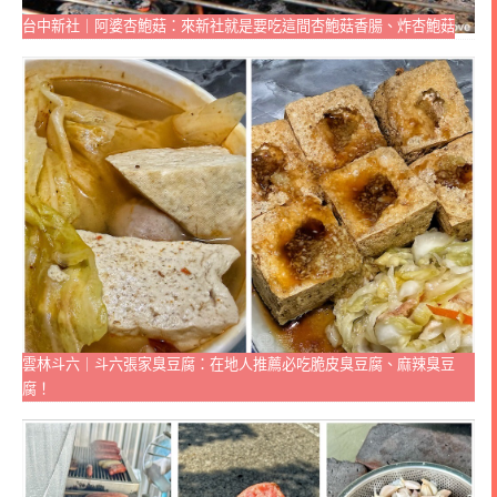
台中新社｜阿婆杏鮑菇：來新社就是要吃這間杏鮑菇香腸、炸杏鮑菇
雲林斗六｜斗六張家臭豆腐：在地人推薦必吃脆皮臭豆腐、麻辣臭豆
腐！