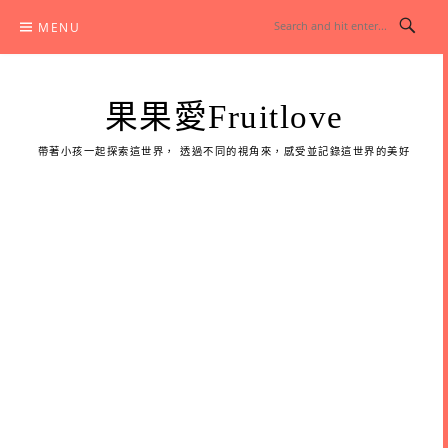
Skip
MENU
to
content
果果愛Fruitlove
帶著小孩一起探索這世界， 透過不同的視角來，感受並記錄這世界的美好