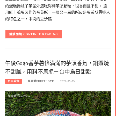
的蛋糕捲除了芋泥外還吃得到芋頭顆粒，很香而且不甜。 選
用紅土鴨蛋製作的蛋黃酥，一層又一層的酥皮是蛋黃酥最迷人
的特色之一，中間的豆沙餡…
CONTINUE READING
午後Gogo香芋薯條滿滿的芋頭香氣，銅鑼燒
不甜膩，用料不馬虎－台中烏日甜點
台中美食
果果愛FRUITLOVE
2022-05-25