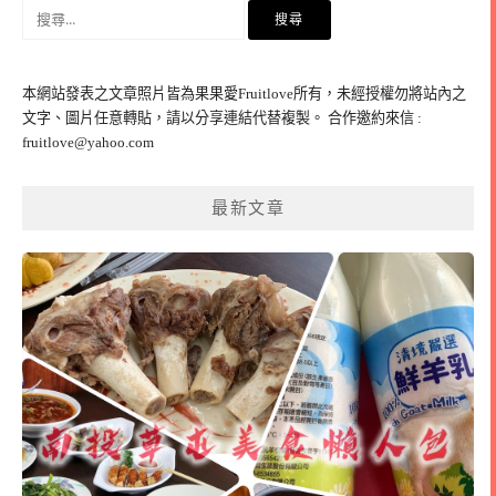
覽
搜
尋
關
鍵
本網站發表之文章照片皆為果果愛Fruitlove所有，未經授權勿將站內之
字:
文字、圖片任意轉貼，請以分享連結代替複製。 合作邀約來信 :
fruitlove@yahoo.com
最新文章