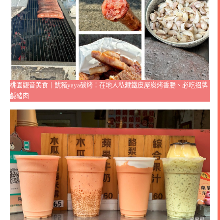
桃園觀音美食｜魷豬yaya碳烤：在地人私藏鐵皮屋炭烤香腸、必吃招牌
鹹豬肉