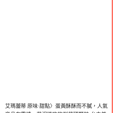
艾瑪蕾蒂 原味·甜點〉蛋黃酥酥而不膩，人氣