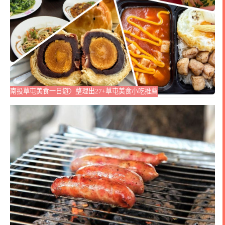
南投草屯美食一日遊〉整理出27+草屯美食小吃推薦