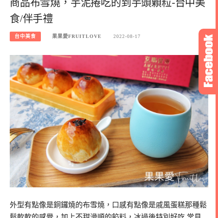
商品布雪燒，芋泥捲吃的到芋頭顆粒-台中美
食/伴手禮
台中美食
果果愛FRUITLOVE
2022-08-17
外型有點像是銅鑼燒的布雪燒，口感有點像是戚風蛋糕那種鬆
鬆軟軟的感覺，加上不甜滑順的餡料，冰過後特別好吃 常見