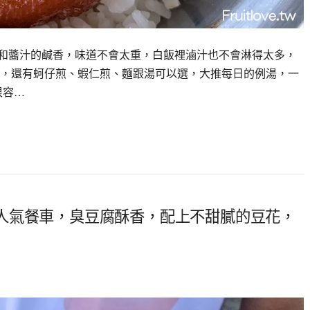
和醬汁的鹹香，味道不會太重，白飯裡滷汁也不會淋得太多，
，還有蚵仔煎、蝦仁煎、麵跟湯可以選，大推每日的例湯，一
很容…
人氣餐車，臭豆腐酥香，配上不甜膩的豆花，