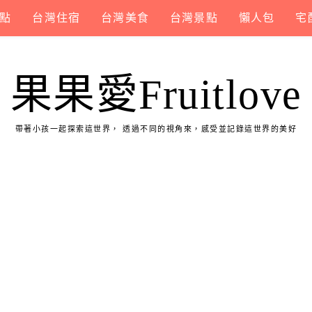
點
台灣住宿
台灣美食
台灣景點
懶人包
宅
果果愛Fruitlove
帶著小孩一起探索這世界， 透過不同的視角來，感受並記錄這世界的美好