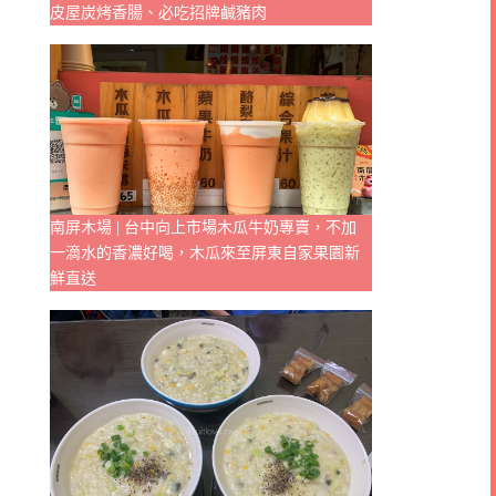
皮屋炭烤香腸、必吃招牌鹹豬肉
南屏木場 | 台中向上市場木瓜牛奶專賣，不加
一滴水的香濃好喝，木瓜來至屏東自家果園新
鮮直送