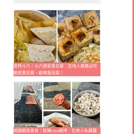
雲林斗六｜斗六張家臭豆腐：在地人推薦必吃
脆皮臭豆腐、麻辣臭豆腐！
桃園觀音美食｜魷豬yaya碳烤：在地人私藏鐵