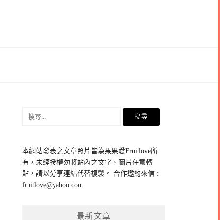
搜
尋
關
鍵
本網站發表之文章照片皆為果果愛Fruitlove所
字:
有，未經授權勿將站內之文字、圖片任意轉
貼，請以分享連結代替複製。 合作邀約來信 :
fruitlove@yahoo.com
最新文章