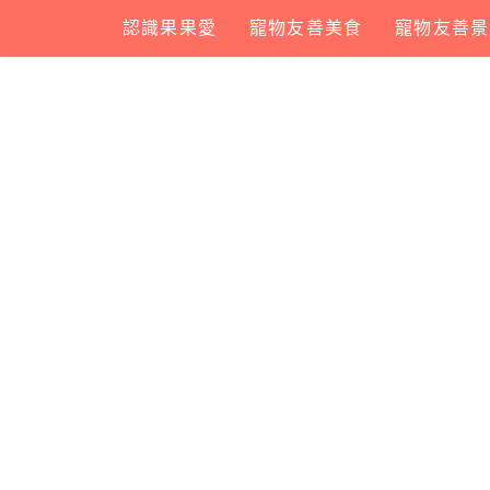
Skip
認識果果愛
寵物友善美食
寵物友善景
to
content