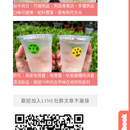
台中烏日｜巧福粥品：粥品專賣店，多種粥品
口味可選擇，配料豐富，還有附花生米
彰化｜黃家地骨露：地骨露、杭菊露獨特消暑
清涼飲品，超過70年的古早味在地特色飲料
歡迎加入LINE社群文章不漏接