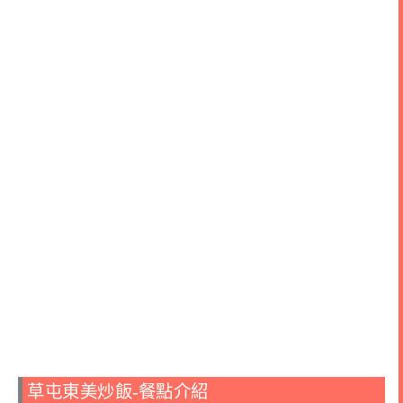
草屯東美炒飯-餐點介紹