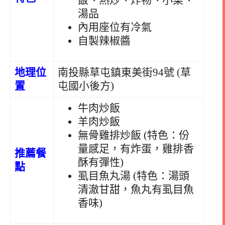
飯、熱炒、炸物、小菜、
湯品
內用座位有冷氣
自製辣椒醬
地理位
南投縣草屯鎮東美街94號 (草
置
屯國小後方)
牛肉炒飯
羊肉炒飯
無骨雞排炒飯 (特色：份
量感足，有炸蛋，雞排香
推薦餐
酥有彈性)
點
虱目魚丸湯 (特色：湯頭
清澈甘甜，魚丸有虱目魚
香味)