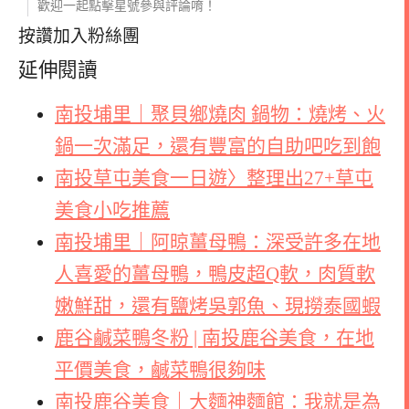
歡迎一起點擊星號參與評論唷！
按讚加入粉絲團
延伸閱讀
南投埔里｜聚貝鄉燒肉 鍋物：燒烤、火
鍋一次滿足，還有豐富的自助吧吃到飽
南投草屯美食一日遊〉整理出27+草屯
美食小吃推薦
南投埔里｜阿晾薑母鴨：深受許多在地
人喜愛的薑母鴨，鴨皮超Q軟，肉質軟
嫩鮮甜，還有鹽烤吳郭魚、現撈泰國蝦
鹿谷鹹菜鴨冬粉 | 南投鹿谷美食，在地
平價美食，鹹菜鴨很夠味
南投鹿谷美食｜大麵神麵館：我就是為