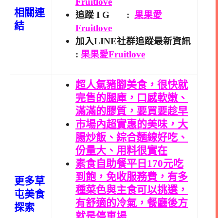
Fruitlove
相關連
追蹤 I G :
果果愛
結
Fruitlove
加入LINE社群追蹤最新資訊
:
果果愛Fruitlove
超人氣豬腳美食，很快就
完售的腿庫，口感軟嫩、
滿滿的膠質，要買要趁早
市場內超實惠的美味，大
腸炒飯、綜合麵線好吃、
份量大、用料很實在
素食自助餐平日170元吃
到飽，免收服務費，有多
更多草
種菜色與主食可以挑選，
屯美食
有舒適的冷氣，餐廳後方
探索
就是停車場