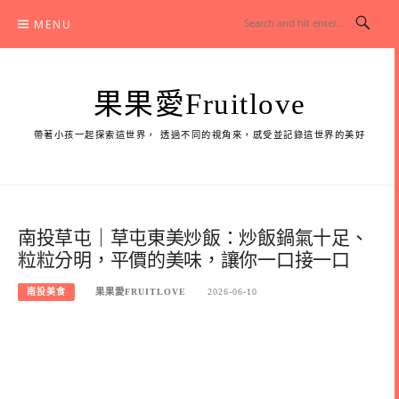
Skip
MENU
to
content
果果愛Fruitlove
帶著小孩一起探索這世界， 透過不同的視角來，感受並記錄這世界的美好
南投草屯｜草屯東美炒飯：炒飯鍋氣十足、
粒粒分明，平價的美味，讓你一口接一口
南投美食
果果愛FRUITLOVE
2026-06-10