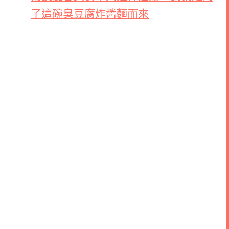
了這碗臭豆腐炸醬麵而來