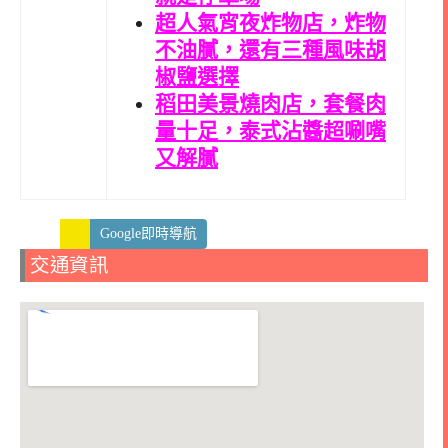
超人氣宵夜炸物店，炸物
不油膩，還有三種風味胡
椒鹽選擇
稻田美景燒肉店，套餐肉
量十足，泰式沾醬超唰嘴
又解膩
Google即時導航
交通資訊