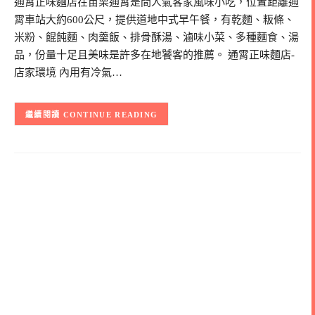
通霄正味麵店在苗栗通霄是間人氣客家風味小吃，位置距離通
霄車站大約600公尺，提供道地中式早午餐，有乾麵、粄條、
米粉、餛飩麵、肉羹飯、排骨酥湯、滷味小菜、多種麵食、湯
品，份量十足且美味是許多在地饕客的推薦。 通霄正味麵店-
店家環境 內用有冷氣…
CONTINUE READING