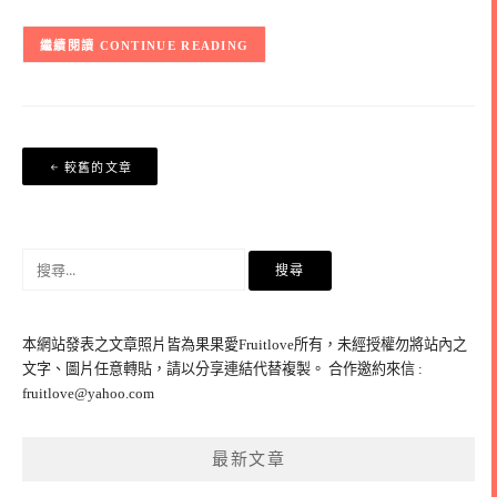
CONTINUE READING
文
較舊的文章
章
導
覽
搜
尋
關
鍵
本網站發表之文章照片皆為果果愛Fruitlove所有，未經授權勿將站內之
字:
文字、圖片任意轉貼，請以分享連結代替複製。 合作邀約來信 :
fruitlove@yahoo.com
最新文章