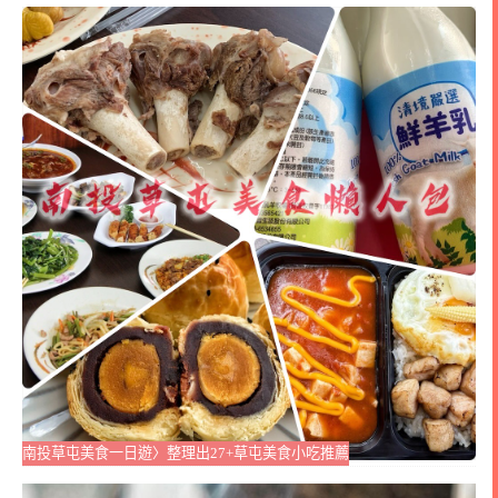
南投草屯美食一日遊〉整理出27+草屯美食小吃推薦