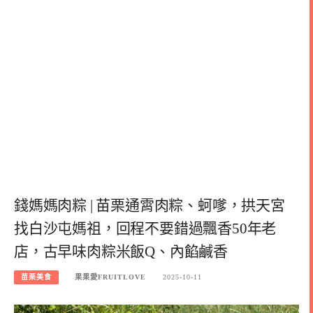
錢媽媽肉粽 | 苗栗通霄肉粽、蚵嗲，拱天宮
找白沙屯媽祖，回程不要錯過飄香50年老
店，古早味肉粽米飯Q、內餡鹹香
苗栗美食
果果愛FRUITLOVE
2025-10-11