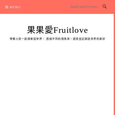
Skip
MENU
to
content
果果愛Fruitlove
帶著小孩一起探索這世界， 透過不同的視角來，感受並記錄這世界的美好