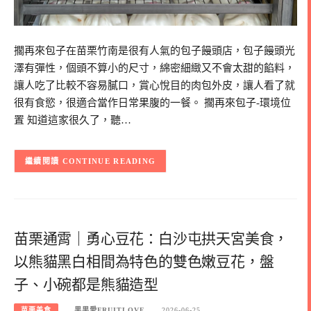
擱再來包子在苗栗竹南是很有人氣的包子饅頭店，包子饅頭光
澤有彈性，個頭不算小的尺寸，綿密細緻又不會太甜的餡料，
讓人吃了比較不容易膩口，賞心悅目的肉包外皮，讓人看了就
很有食慾，很適合當作日常果腹的一餐。 擱再來包子-環境位
置 知道這家很久了，聽…
CONTINUE READING
苗栗通霄｜勇心豆花：白沙屯拱天宮美食，
以熊貓黑白相間為特色的雙色嫩豆花，盤
子、小碗都是熊貓造型
苗栗美食
果果愛FRUITLOVE
2026-06-25