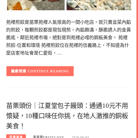
苑裡煎餃是苗栗苑裡人氣很高的一間小吃店，就只賣韭菜內餡
的煎餃，每顆煎餃都是現包現煎，內餡飽滿，酥脆誘人的金黃
脆底，鄰近苑裡市場，絕對是到苑裡必嚐的銅板美食。 苑裡
煎餃-位置和環境 苑裡煎餃位在苑裡的信義路上，不知道為什
麼店家地址會是仁愛街，…
CONTINUE READING
苗栗頭份｜江夏堂包子饅頭：通通10元不用
懷疑，10種口味任你挑，在地人激推的銅板
美食！
苗栗美食
果果愛FRUITLOVE
2026-06-03