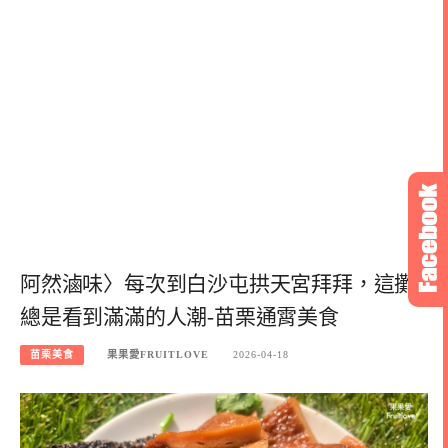
阿然滷味〉每次到白沙屯拱天宮拜拜，這攤
總是看到滿滿的人潮-苗栗通霄美食
苗栗美食
果果愛FRUITLOVE
2026-04-18