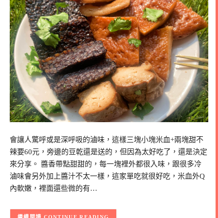
會讓人驚呼或是深呼吸的滷味，這樣三塊小塊米血+兩塊甜不
辣要60元，旁邊的豆乾還是送的，但因為太好吃了，還是決定
來分享。 醬香帶點甜甜的，每一塊裡外都很入味，跟很多冷
滷味會另外加上醬汁不太一樣，這家單吃就很好吃，米血外Q
內軟嫩，裡面還些微的有…
CONTINUE READING