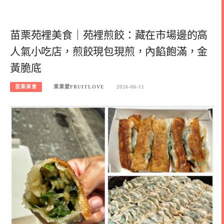
苗栗苑裡美食｜苑裡煎餃：藏在市場邊的高
人氣小吃店，煎餃現包現煎，內餡飽滿，金
黃脆底
苗栗美食
果果愛FRUITLOVE
2026-06-11