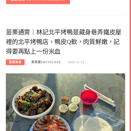
苗栗通霄｜林記北平烤鴨是藏身巷弄鐵皮屋
裡的北平烤鴨店，鴨皮Q軟，肉質鮮嫩，記
得要再點上一份米血
苗栗美食
果果愛FRUITLOVE
2025-11-21