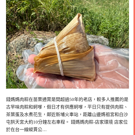
錢媽媽肉粽在苗栗通霄是間超過50年的老店，較多人推薦的是
古早味肉粽和蚵嗲，假日才有供應蚵嗲，平日只有提供肉粽、
茶葉蛋及水煮花生，鄰近新埔火車站，距離山邊媽祖宮和白沙
屯拱天宮大約10分鐘左右車程。 錢媽媽肉粽-店家環境 店家位
於在台一線縱貫公…