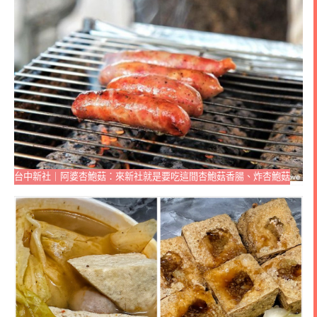
台中新社｜阿婆杏鮑菇：來新社就是要吃這間杏鮑菇香腸、炸杏鮑菇