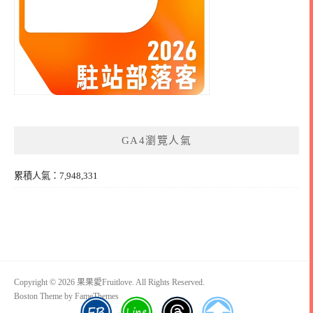
GA4瀏覽人氣
累積人氣：7,948,331
Copyright © 2026 果果愛Fruitlove. All Rights Reserved.
Boston Theme by
FameThemes