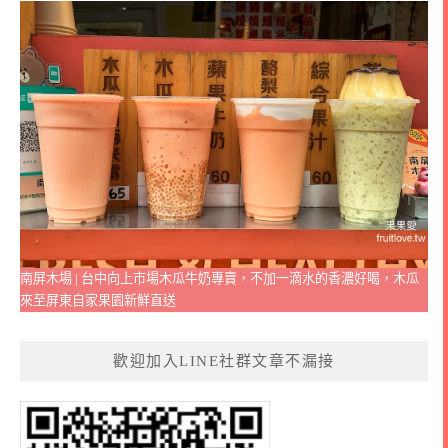
南屏木場 | 台中向上市場木瓜牛奶專賣，不加一滴水的香濃好喝，木瓜
來至屏東自家果園新鮮直送
歡迎加入LINE社群文章不漏接