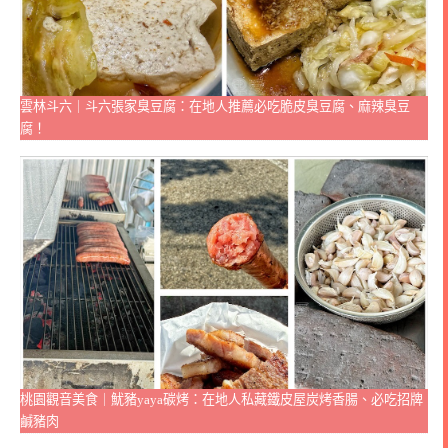
雲林斗六｜斗六張家臭豆腐：在地人推薦必吃脆皮臭豆腐、麻辣臭豆
腐！
桃園觀音美食｜魷豬yaya碳烤：在地人私藏鐵皮屋炭烤香腸、必吃招牌
鹹豬肉