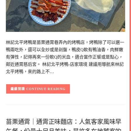
林記北平烤鴨是苗栗通霄巷弄內的烤鴨店，烤鴨除了可以選一
鴨兩吃外，還可以全炒或是剁盤，鴨皮Q軟有鴨油香，肉鮮嫩
有彈性，記得再來一份軟Q的米血，適合當作正餐或是點心，
鄰近通霄慈后宮。 林記北平烤鴨-店家環境 建議用導航來林記
北平烤鴨，來的路上不…
CONTINUE READING
苗栗通霄｜通霄正味麵店：人氣客家風味早