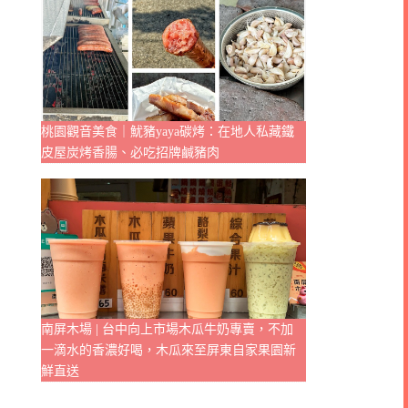
桃園觀音美食｜魷豬yaya碳烤：在地人私藏鐵
皮屋炭烤香腸、必吃招牌鹹豬肉
南屏木場 | 台中向上市場木瓜牛奶專賣，不加
一滴水的香濃好喝，木瓜來至屏東自家果園新
鮮直送