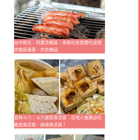
台中新社｜阿婆杏鮑菇：來新社就是要吃這間
杏鮑菇香腸、炸杏鮑菇
雲林斗六｜斗六張家臭豆腐：在地人推薦必吃
脆皮臭豆腐、麻辣臭豆腐！