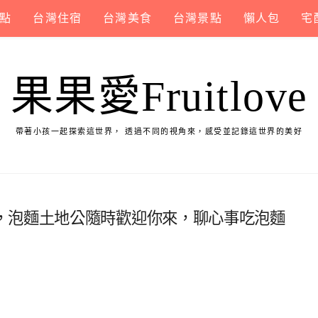
點
台灣住宿
台灣美食
台灣景點
懶人包
宅
果果愛Fruitlove
帶著小孩一起探索這世界， 透過不同的視角來，感受並記錄這世界的美好
，泡麵土地公隨時歡迎你來，聊心事吃泡麵