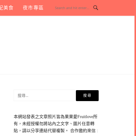
配美食
夜市專區
搜
尋
關
鍵
本網站發表之文章照片皆為果果愛Fruitlove所
字:
有，未經授權勿將站內之文字、圖片任意轉
貼，請以分享連結代替複製。 合作邀約來信 :