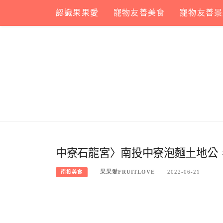
Skip
認識果果愛
寵物友善美食
寵物友善景
to
content
中寮石龍宮〉南投中寮泡麵土地公
果果愛FRUITLOVE
2022-06-21
南投美食