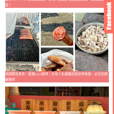
腐！
桃園觀音美食｜魷豬yaya碳烤：在地人私藏鐵皮屋炭烤香腸、必吃招牌
鹹豬肉