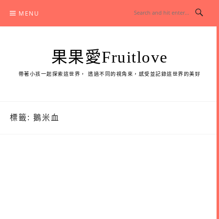
Skip
MENU
to
content
果果愛Fruitlove
帶著小孩一起探索這世界， 透過不同的視角來，感受並記錄這世界的美好
標籤:
鵝米血