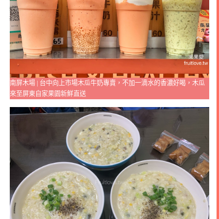
南屏木場 | 台中向上市場木瓜牛奶專賣，不加一滴水的香濃好喝，木瓜
來至屏東自家果園新鮮直送