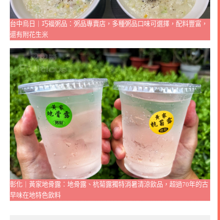
台中烏日｜巧福粥品：粥品專賣店，多種粥品口味可選擇，配料豐富，
還有附花生米
彰化｜黃家地骨露：地骨露、杭菊露獨特消暑清涼飲品，超過70年的古
早味在地特色飲料