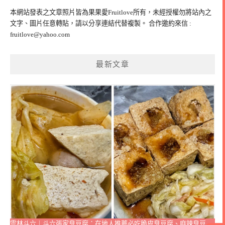
鍵
本網站發表之文章照片皆為果果愛Fruitlove所有，未經授權勿將站內之
字:
文字、圖片任意轉貼，請以分享連結代替複製。 合作邀約來信 :
fruitlove@yahoo.com
最新文章
雲林斗六｜斗六張家臭豆腐：在地人推薦必吃脆皮臭豆腐、麻辣臭豆